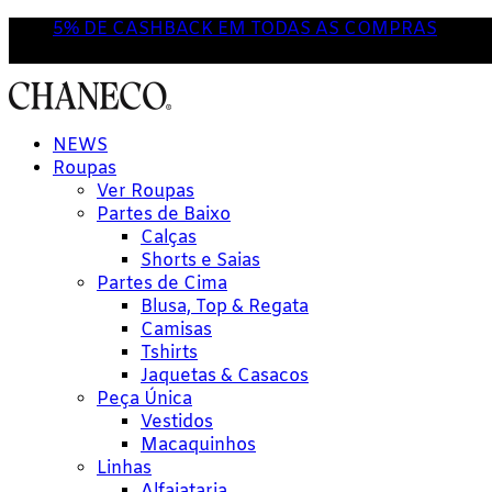
5% DE CASHBACK EM TODAS AS COMPRAS
NOVA POR AQUI? USE O CUPOM 'PRIMEIRACOMP
NEWS
Roupas
Ver Roupas
Partes de Baixo
Calças
Shorts e Saias
Partes de Cima
Blusa, Top & Regata
Camisas
Tshirts
Jaquetas & Casacos
Peça Única
Vestidos
Macaquinhos
Linhas
Alfaiataria