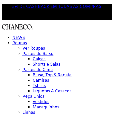
5% DE CASHBACK EM TODAS AS COMPRAS
NOVA POR AQUI? USE O CUPOM
'PRIMEIRACOMPRA'
NEWS
Roupas
Ver Roupas
Partes de Baixo
Calças
Shorts e Saias
Partes de Cima
Blusa, Top & Regata
Camisas
Tshirts
Jaquetas & Casacos
Peça Única
Vestidos
Macaquinhos
Linhas