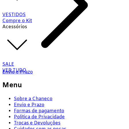
VESTIDOS
Compre o Kit
Acessórios
SALE
VER TUDO
Envio e Prazo
Menu
Sobre a Chaneco
Envio e Prazo
Formas de pagamento
Politica de Privacidade
Trocas e Devoluções