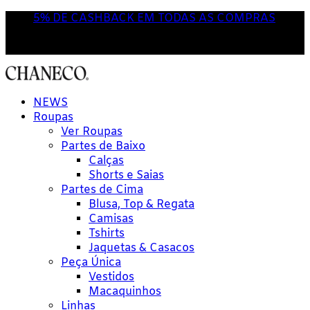
5% DE CASHBACK EM TODAS AS COMPRAS
NOVA POR AQUI? USE O CUPOM
'PRIMEIRACOMPRA'
NEWS
Roupas
Ver Roupas
Partes de Baixo
Calças
Shorts e Saias
Partes de Cima
Blusa, Top & Regata
Camisas
Tshirts
Jaquetas & Casacos
Peça Única
Vestidos
Macaquinhos
Linhas