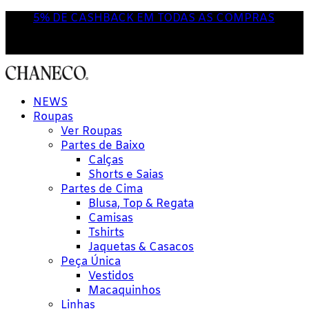
5% DE CASHBACK EM TODAS AS COMPRAS
NOVA POR AQUI? USE O CUPOM
'PRIMEIRACOMPRA'
NEWS
Roupas
Ver Roupas
Partes de Baixo
Calças
Shorts e Saias
Partes de Cima
Blusa, Top & Regata
Camisas
Tshirts
Jaquetas & Casacos
Peça Única
Vestidos
Macaquinhos
Linhas