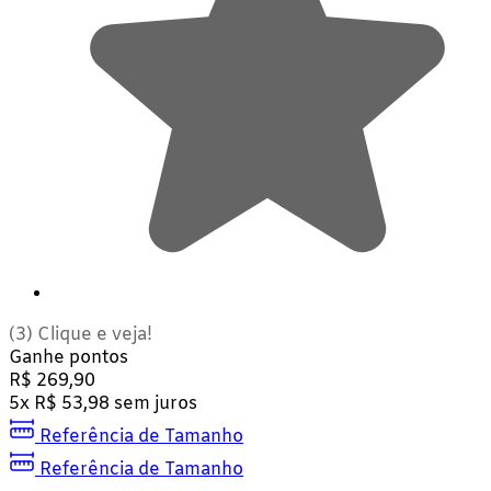
(3)
Clique e veja!
Ganhe
pontos
R$
269,90
5
x
R$
53,98
sem juros
Referência de Tamanho
Referência de Tamanho