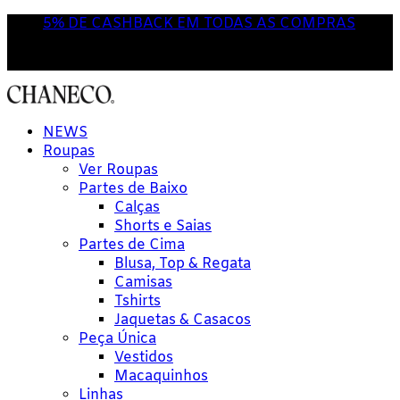
5% DE CASHBACK EM TODAS AS COMPRAS
NOVA POR AQUI? USE O CUPOM
'PRIMEIRACOMPRA'
NEWS
Roupas
Ver Roupas
Partes de Baixo
Calças
Shorts e Saias
Partes de Cima
Blusa, Top & Regata
Camisas
Tshirts
Jaquetas & Casacos
Peça Única
Vestidos
Macaquinhos
Linhas