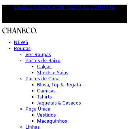
5% DE CASHBACK EM TODAS AS COMPRAS
NOVA POR AQUI? USE O CUPOM
'PRIMEIRACOMPRA'
NEWS
Roupas
Ver Roupas
Partes de Baixo
Calças
Shorts e Saias
Partes de Cima
Blusa, Top & Regata
Camisas
Tshirts
Jaquetas & Casacos
Peça Única
Vestidos
Macaquinhos
Linhas