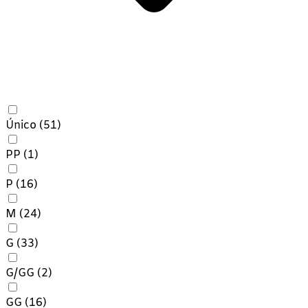
Único
(51)
PP
(1)
P
(16)
M
(24)
G
(33)
G/GG
(2)
GG
(16)