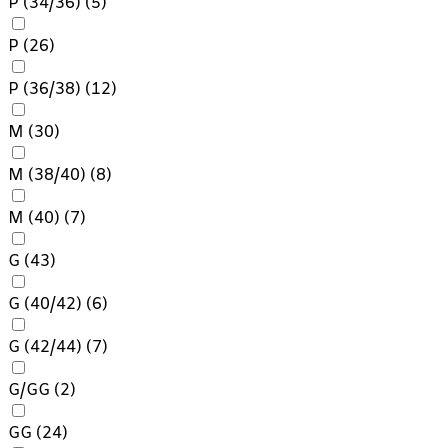
P (34/36)
(5)
P
(26)
P (36/38)
(12)
M
(30)
M (38/40)
(8)
M (40)
(7)
G
(43)
G (40/42)
(6)
G (42/44)
(7)
G/GG
(2)
GG
(24)