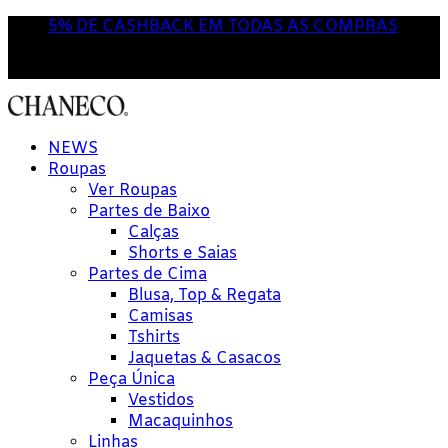
5% DE CASHBACK EM TODAS AS COMPRAS
NOVA POR AQUI? USE O CUPOM
'PRIMEIRACOMPRA'
NEWS
Roupas
Ver Roupas
Partes de Baixo
Calças
Shorts e Saias
Partes de Cima
Blusa, Top & Regata
Camisas
Tshirts
Jaquetas & Casacos
Peça Única
Vestidos
Macaquinhos
Linhas