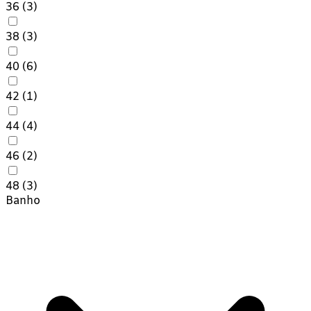
36
(3)
38
(3)
40
(6)
42
(1)
44
(4)
46
(2)
48
(3)
Banho